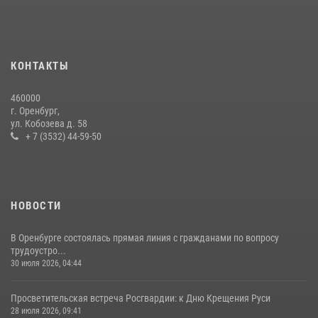
Начальник Управления Росгвардии по Оренбургской области
провёл рабочую встречу с ректором ОГУ
16 июля 2026, 10:15
КОНТАКТЫ
При силовой поддержке ОМОН «Кобра» Росгвардии в Оренбурге
460000
проведён рейд по строительным объектам
г. Оренбург,
ул. Кобозева д. 58
23 июля 2026, 10:47
+ 7 (3532) 44-59-50
НОВОСТИ
В Оренбурге состоялась прямая линия с гражданами по вопросу
трудоустро...
30 июля 2026, 04:44
Просветительская встреча Росгвардии: к Дню Крещения Руси
28 июля 2026, 09:41