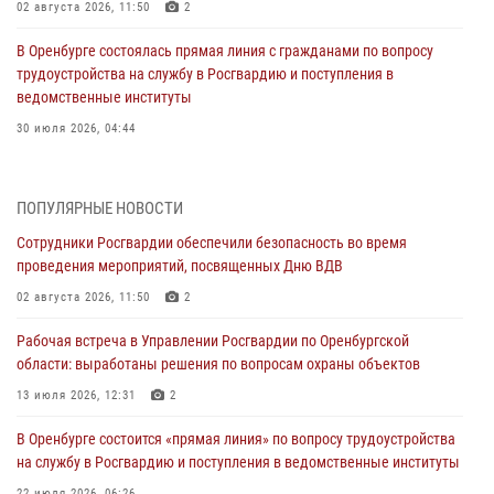
02 августа 2026, 11:50
2
В Оренбурге состоялась прямая линия с гражданами по вопросу
трудоустройства на службу в Росгвардию и поступления в
ведомственные институты
30 июля 2026, 04:44
Просветительская встреча Росгвардии: к Дню Крещения Руси
28 июля 2026, 09:41
1
ПОПУЛЯРНЫЕ НОВОСТИ
Сотрудники Росгвардии обеспечили безопасность во время
Росгвардейцы обеспечили правопорядок на праздновании Дня
проведения мероприятий, посвященных Дню ВДВ
ВМФ в Оренбурге
02 августа 2026, 11:50
2
27 июля 2026, 14:36
2
Рабочая встреча в Управлении Росгвардии по Оренбургской
Росгвардейцы предотвратили трагедию: спасен мужчина в тяжелой
области: выработаны решения по вопросам охраны объектов
жизненной ситуации (ВИДЕО)
13 июля 2026, 12:31
2
26 июля 2026, 14:45
1
В Оренбурге состоится «прямая линия» по вопросу трудоустройства
Росгвардейцы Оренбургской области проверили готовность детских
на службу в Росгвардию и поступления в ведомственные институты
образовательных учреждений к новому учебному году
22 июля 2026, 06:26