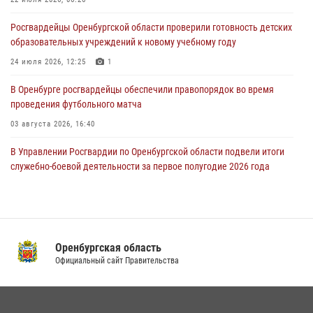
24 июля 2026, 12:25
1
Росгвардейцы Оренбургской области проверили готовность детских
При силовой поддержке ОМОН «Кобра» Росгвардии в Оренбурге
образовательных учреждений к новому учебному году
проведён рейд по строительным объектам
24 июля 2026, 12:25
1
23 июля 2026, 10:47
В Оренбурге росгвардейцы обеспечили правопорядок во время
проведения футбольного матча
03 августа 2026, 16:40
В Управлении Росгвардии по Оренбургской области подвели итоги
служебно-боевой деятельности за первое полугодие 2026 года
17 июля 2026, 11:30
4
Росгвардейцы задержали нетрезвого мужчину, который ворвался к
соседу с ножом
Оренбургская область
14 июля 2026, 10:43
Официальный сайт Правительства
Сотрудники Росгвардии в Оренбурге задержали женщину по
подозрению в хищении товара из магазина
11 июля 2026, 12:22