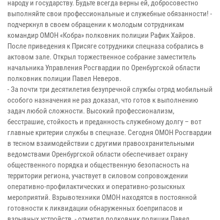
народу и государству. Будьте всегда верны ей, добросовестно
выполняйте свои профессиональные и служебные обязанности! -
подчеркнул в своем обращении к молодым сотрудникам
командир ОМОН «Кобра» полковник полиции Рафик Хайров.
После приведения к Присяге сотрудники спецназа собрались в
актовом зале. Открыл торжественное собрание заместитель
начальника Управления Росгвардии по Оренбургской области
полковник полиции Павел Неверов.
- За почти три десятилетия безупречной службы отряд мобильный
особого назначения не раз доказал, что готов к выполнению
задач любой сложности. Высокий профессионализм,
бесстрашие, стойкость и преданность служебному долгу – вот
главные критерии службы в спецназе. Сегодня ОМОН Росгвардии
в тесном взаимодействии с другими правоохранительными
ведомствами Оренбургской области обеспечивает охрану
общественного порядка и общественную безопасность на
территории региона, участвует в силовом сопровождении
оперативно-профилактических и оперативно-розыскных
мероприятий. Взрывотехники ОМОН находятся в постоянной
готовности к ликвидации обнаруженных боеприпасов и
взрывных устройств, - отметил полковник полиции Павел