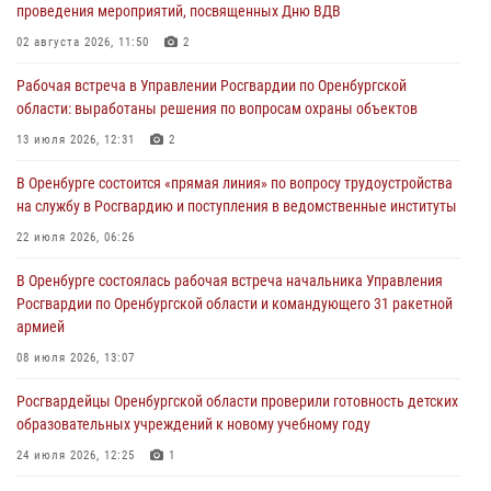
проведения мероприятий, посвященных Дню ВДВ
ВМФ в Оренбурге
02 августа 2026, 11:50
2
27 июля 2026, 14:36
2
Рабочая встреча в Управлении Росгвардии по Оренбургской
Росгвардейцы предотвратили трагедию: спасен мужчина в тяжелой
области: выработаны решения по вопросам охраны объектов
жизненной ситуации (ВИДЕО)
13 июля 2026, 12:31
2
26 июля 2026, 14:45
1
В Оренбурге состоится «прямая линия» по вопросу трудоустройства
Росгвардейцы Оренбургской области проверили готовность детских
на службу в Росгвардию и поступления в ведомственные институты
образовательных учреждений к новому учебному году
22 июля 2026, 06:26
24 июля 2026, 12:25
1
В Оренбурге состоялась рабочая встреча начальника Управления
При силовой поддержке ОМОН «Кобра» Росгвардии в Оренбурге
Росгвардии по Оренбургской области и командующего 31 ракетной
проведён рейд по строительным объектам
армией
23 июля 2026, 10:47
08 июля 2026, 13:07
Росгвардейцы Оренбургской области проверили готовность детских
образовательных учреждений к новому учебному году
24 июля 2026, 12:25
1