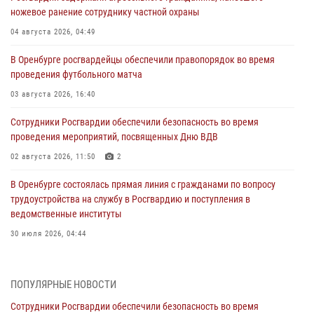
ножевое ранение сотруднику частной охраны
04 августа 2026, 04:49
В Оренбурге росгвардейцы обеспечили правопорядок во время
проведения футбольного матча
03 августа 2026, 16:40
Сотрудники Росгвардии обеспечили безопасность во время
проведения мероприятий, посвященных Дню ВДВ
02 августа 2026, 11:50
2
В Оренбурге состоялась прямая линия с гражданами по вопросу
трудоустройства на службу в Росгвардию и поступления в
ведомственные институты
30 июля 2026, 04:44
Просветительская встреча Росгвардии: к Дню Крещения Руси
28 июля 2026, 09:41
1
ПОПУЛЯРНЫЕ НОВОСТИ
Сотрудники Росгвардии обеспечили безопасность во время
Росгвардейцы обеспечили правопорядок на праздновании Дня