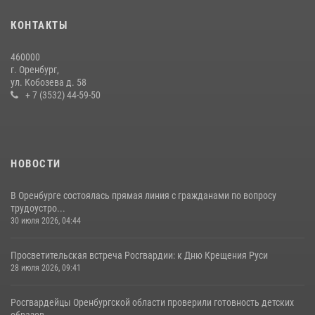
23 июля 2026, 10:47
КОНТАКТЫ
Просветительская встреча Росгвардии: к Дню Крещения Руси
460000
28 июля 2026, 09:41
1
г. Оренбург,
ул. Кобозева д. 58
+ 7 (3532) 44-59-50
НОВОСТИ
В Оренбурге состоялась прямая линия с гражданами по вопросу
трудоустро...
30 июля 2026, 04:44
Просветительская встреча Росгвардии: к Дню Крещения Руси
28 июля 2026, 09:41
Росгвардейцы Оренбургской области проверили готовность детских
образов...