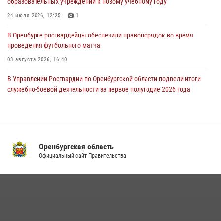
образовательных учреждений к новому учебному году
проведён рейд по строительным объектам
24 июля 2026, 12:25
1
23 июля 2026, 10:47
В Оренбурге росгвардейцы обеспечили правопорядок во время
проведения футбольного матча
03 августа 2026, 16:40
В Управлении Росгвардии по Оренбургской области подвели итоги
служебно-боевой деятельности за первое полугодие 2026 года
17 июля 2026, 11:30
4
Росгвардейцы задержали нетрезвого мужчину, который ворвался к
соседу с ножом
Оренбургская область
14 июля 2026, 10:43
Официальный сайт Правительства
Сотрудники Росгвардии в Оренбурге задержали женщину по
подозрению в хищении товара из магазина
11 июля 2026, 12:22
При силовой поддержке ОМОН «Кобра» Росгвардии в Оренбурге
проведён рейд по строительным объектам