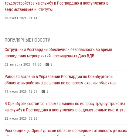
трудоустройства на службу в Росгвардию и поступления в
ведомственные институты
30 июля 2026, 04:44
Просветительская встреча Росгвардии: к Дню Крещения Руси
28 июля 2026, 09:41
1
ПОПУЛЯРНЫЕ НОВОСТИ
Сотрудники Росгвардии обеспечили безопасность во время
Росгвардейцы обеспечили правопорядок на праздновании Дня
проведения мероприятий, посвященных Дню ВДВ
ВМФ в Оренбурге
02 августа 2026, 11:50
2
27 июля 2026, 14:36
2
Рабочая встреча в Управлении Росгвардии по Оренбургской
Росгвардейцы предотвратили трагедию: спасен мужчина в тяжелой
области: выработаны решения по вопросам охраны объектов
жизненной ситуации (ВИДЕО)
13 июля 2026, 12:31
2
26 июля 2026, 14:45
1
В Оренбурге состоится «прямая линия» по вопросу трудоустройства
Росгвардейцы Оренбургской области проверили готовность детских
на службу в Росгвардию и поступления в ведомственные институты
образовательных учреждений к новому учебному году
22 июля 2026, 06:26
24 июля 2026, 12:25
1
Росгвардейцы Оренбургской области проверили готовность детских
При силовой поддержке ОМОН «Кобра» Росгвардии в Оренбурге