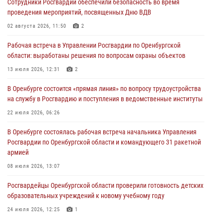
Сотрудники Росгвардии обеспечили безопасность во время
Росгвардейцы обеспечили правопорядок на праздновании Дня
проведения мероприятий, посвященных Дню ВДВ
ВМФ в Оренбурге
02 августа 2026, 11:50
2
27 июля 2026, 14:36
2
Рабочая встреча в Управлении Росгвардии по Оренбургской
Росгвардейцы предотвратили трагедию: спасен мужчина в тяжелой
области: выработаны решения по вопросам охраны объектов
жизненной ситуации (ВИДЕО)
13 июля 2026, 12:31
2
26 июля 2026, 14:45
1
В Оренбурге состоится «прямая линия» по вопросу трудоустройства
Росгвардейцы Оренбургской области проверили готовность детских
на службу в Росгвардию и поступления в ведомственные институты
образовательных учреждений к новому учебному году
22 июля 2026, 06:26
24 июля 2026, 12:25
1
В Оренбурге состоялась рабочая встреча начальника Управления
При силовой поддержке ОМОН «Кобра» Росгвардии в Оренбурге
Росгвардии по Оренбургской области и командующего 31 ракетной
проведён рейд по строительным объектам
армией
23 июля 2026, 10:47
08 июля 2026, 13:07
Росгвардейцы Оренбургской области проверили готовность детских
образовательных учреждений к новому учебному году
24 июля 2026, 12:25
1