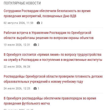
28 июля 2026, 09:41
1
ПОПУЛЯРНЫЕ НОВОСТИ
Сотрудники Росгвардии обеспечили безопасность во время
Росгвардейцы обеспечили правопорядок на праздновании Дня
проведения мероприятий, посвященных Дню ВДВ
ВМФ в Оренбурге
02 августа 2026, 11:50
2
27 июля 2026, 14:36
2
Рабочая встреча в Управлении Росгвардии по Оренбургской
Росгвардейцы предотвратили трагедию: спасен мужчина в тяжелой
области: выработаны решения по вопросам охраны объектов
жизненной ситуации (ВИДЕО)
13 июля 2026, 12:31
2
26 июля 2026, 14:45
1
В Оренбурге состоится «прямая линия» по вопросу трудоустройства
Росгвардейцы Оренбургской области проверили готовность детских
на службу в Росгвардию и поступления в ведомственные институты
образовательных учреждений к новому учебному году
22 июля 2026, 06:26
24 июля 2026, 12:25
1
Росгвардейцы Оренбургской области проверили готовность детских
При силовой поддержке ОМОН «Кобра» Росгвардии в Оренбурге
образовательных учреждений к новому учебному году
проведён рейд по строительным объектам
24 июля 2026, 12:25
1
23 июля 2026, 10:47
В Оренбурге росгвардейцы обеспечили правопорядок во время
проведения футбольного матча