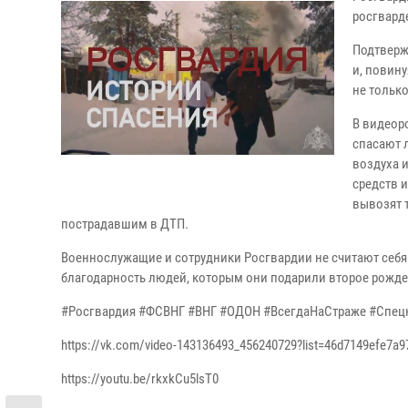
росгвард
Подтверж
и, повин
не только
В видеор
спасают 
воздуха 
средств 
вывозят 
пострадавшим в ДТП.
Военнослужащие и сотрудники Росгвардии не считают себя 
благодарность людей, которым они подарили второе рожде
#Росгвардия #ФСВНГ #ВНГ #ОДОН #ВсегдаНаСтраже #Спец
https://vk.com/video-143136493_456240729?list=46d7149efe7a9
https://youtu.be/rkxkCu5lsT0