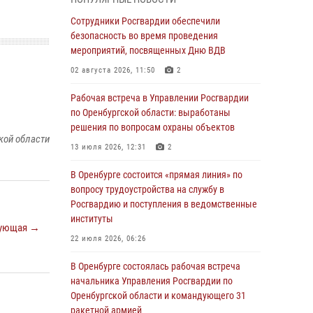
гражданами по вопросу трудоустройства на
службу в Росгвардию и поступления в
Сотрудники Росгвардии обеспечили
ведомственные институты
безопасность во время проведения
мероприятий, посвященных Дню ВДВ
30 июля 2026, 04:44
02 августа 2026, 11:50
2
Просветительская встреча Росгвардии: к
Дню Крещения Руси
Рабочая встреча в Управлении Росгвардии
по Оренбургской области: выработаны
28 июля 2026, 09:41
1
решения по вопросам охраны объектов
кой области
Росгвардейцы обеспечили правопорядок на
13 июля 2026, 12:31
2
праздновании Дня ВМФ в Оренбурге
В Оренбурге состоится «прямая линия» по
27 июля 2026, 14:36
2
вопросу трудоустройства на службу в
Росгвардейцы предотвратили трагедию:
Росгвардию и поступления в ведомственные
спасен мужчина в тяжелой жизненной
институты
ующая →
ситуации (ВИДЕО)
22 июля 2026, 06:26
26 июля 2026, 14:45
1
В Оренбурге состоялась рабочая встреча
Росгвардейцы Оренбургской области
начальника Управления Росгвардии по
проверили готовность детских
Оренбургской области и командующего 31
образовательных учреждений к новому
ракетной армией