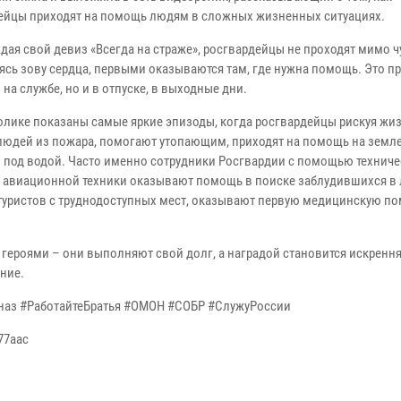
ейцы приходят на помощь людям в сложных жизненных ситуациях.
дая свой девиз «Всегда на страже», росгвардейцы не проходят мимо 
уясь зову сердца, первыми оказываются там, где нужна помощь. Это п
 на службе, но и в отпуске, в выходные дни.
олике показаны самые яркие эпизоды, когда росгвардейцы рискуя жи
людей из пожара, помогают утопающим, приходят на помощь на земле, 
и под водой. Часто именно сотрудники Росгвардии с помощью технич
и авиационной техники оказывают помощь в поиске заблудившихся в л
туристов с труднодоступных мест, оказывают первую медицинскую п
героями – они выполняют свой долг, а наградой становится искренн
ние.
наз #РаботайтеБратья #ОМОН #СОБР #СлужуРоссии
77aac