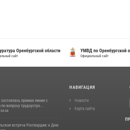
уратура Оренбургской области
УМВД по Оренбургской о
альный сайт
Официальный сайт
И
НАВИГАЦИЯ
 состоялась прямая линия с
Новости
по вопросу трудоустро...
Карта сайта
 04:44
П
льская встреча Росгвардии: к Дню