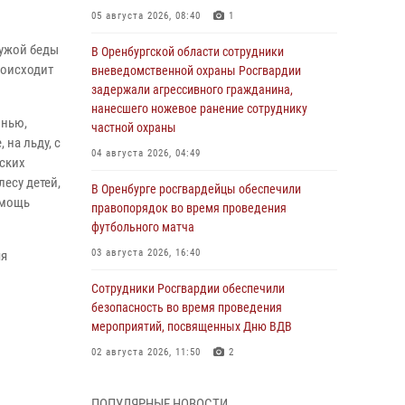
05 августа 2026, 08:40
1
чужой беды
В Оренбургской области сотрудники
роисходит
вневедомственной охраны Росгвардии
задержали агрессивного гражданина,
нанесшего ножевое ранение сотруднику
знью,
частной охраны
на льду, с
04 августа 2026, 04:49
еских
есу детей,
В Оренбурге росгвардейцы обеспечили
омощь
правопорядок во время проведения
футбольного матча
03 августа 2026, 16:40
яя
Сотрудники Росгвардии обеспечили
безопасность во время проведения
мероприятий, посвященных Дню ВДВ
02 августа 2026, 11:50
2
В Оренбурге состоялась прямая линия с
ПОПУЛЯРНЫЕ НОВОСТИ