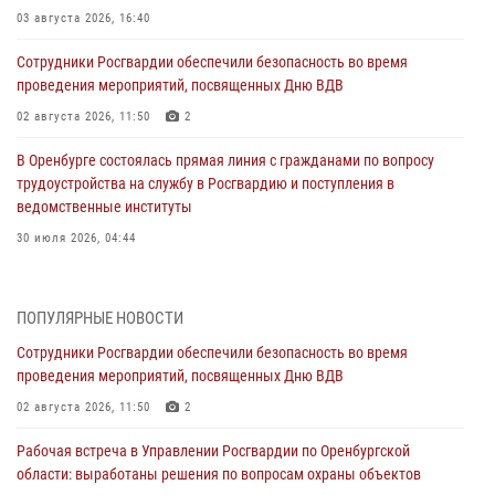
03 августа 2026, 16:40
Сотрудники Росгвардии обеспечили безопасность во время
проведения мероприятий, посвященных Дню ВДВ
02 августа 2026, 11:50
2
В Оренбурге состоялась прямая линия с гражданами по вопросу
трудоустройства на службу в Росгвардию и поступления в
ведомственные институты
30 июля 2026, 04:44
Просветительская встреча Росгвардии: к Дню Крещения Руси
28 июля 2026, 09:41
1
ПОПУЛЯРНЫЕ НОВОСТИ
Сотрудники Росгвардии обеспечили безопасность во время
Росгвардейцы обеспечили правопорядок на праздновании Дня
проведения мероприятий, посвященных Дню ВДВ
ВМФ в Оренбурге
02 августа 2026, 11:50
2
27 июля 2026, 14:36
2
Рабочая встреча в Управлении Росгвардии по Оренбургской
Росгвардейцы предотвратили трагедию: спасен мужчина в тяжелой
области: выработаны решения по вопросам охраны объектов
жизненной ситуации (ВИДЕО)