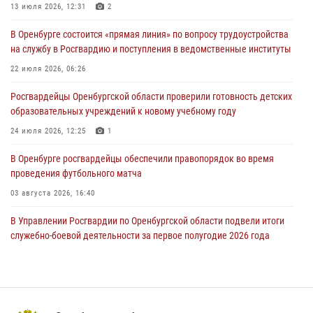
13 июля 2026, 12:31
2
26 июля 2026, 14:45
1
В Оренбурге состоится «прямая линия» по вопросу трудоустройства
Росгвардейцы Оренбургской области проверили готовность детских
на службу в Росгвардию и поступления в ведомственные институты
образовательных учреждений к новому учебному году
22 июля 2026, 06:26
24 июля 2026, 12:25
1
Росгвардейцы Оренбургской области проверили готовность детских
При силовой поддержке ОМОН «Кобра» Росгвардии в Оренбурге
образовательных учреждений к новому учебному году
проведён рейд по строительным объектам
24 июля 2026, 12:25
1
23 июля 2026, 10:47
В Оренбурге росгвардейцы обеспечили правопорядок во время
проведения футбольного матча
03 августа 2026, 16:40
В Управлении Росгвардии по Оренбургской области подвели итоги
служебно-боевой деятельности за первое полугодие 2026 года
17 июля 2026, 11:30
4
Росгвардейцы задержали нетрезвого мужчину, который ворвался к
соседу с ножом