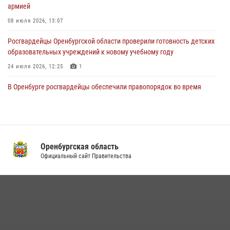
армией
23 июля 2026, 10:47
08 июля 2026, 13:07
Росгвардейцы Оренбургской области проверили готовность детских
образовательных учреждений к новому учебному году
24 июля 2026, 12:25
1
В Оренбурге росгвардейцы обеспечили правопорядок во время
проведения футбольного матча
03 августа 2026, 16:40
Семья, верность долгу: история росгвардейцев Печенкиных
Оренбургская область
08 июля 2026, 12:58
4
Официальный сайт Правительства
В Управлении Росгвардии по Оренбургской области подвели итоги
служебно-боевой деятельности за первое полугодие 2026 года
17 июля 2026, 11:30
4
Росгвардейцы задержали нетрезвого мужчину, который ворвался к
соседу с ножом