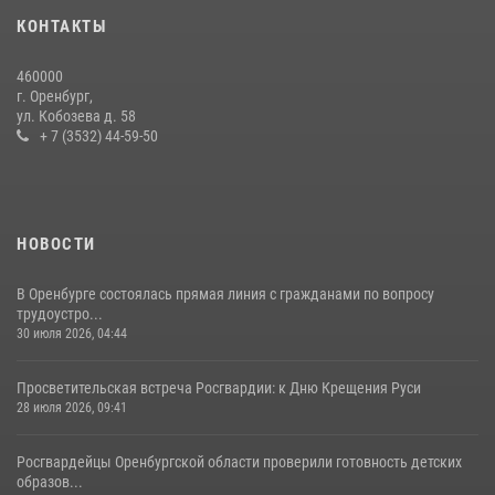
14 июля 2026, 10:43
КОНТАКТЫ
При силовой поддержке ОМОН «Кобра» Росгвардии в Оренбурге
460000
проведён рейд по строительным объектам
г. Оренбург,
ул. Кобозева д. 58
23 июля 2026, 10:47
+ 7 (3532) 44-59-50
НОВОСТИ
В Оренбурге состоялась прямая линия с гражданами по вопросу
трудоустро...
30 июля 2026, 04:44
Просветительская встреча Росгвардии: к Дню Крещения Руси
28 июля 2026, 09:41
Росгвардейцы Оренбургской области проверили готовность детских
образов...