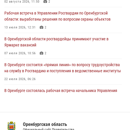
02 августа 2026, 11:50
2
Росгвардейцы Оренбургской области проверили готовность детских
Рабочая встреча в Управлении Росгвардии по Оренбургской
образовательных учреждений к новому учебному году
области: выработаны решения по вопросам охраны объектов
24 июля 2026, 12:25
1
13 июля 2026, 12:31
2
При силовой поддержке ОМОН «Кобра» Росгвардии в Оренбурге
В Оренбургской области росгвардейцы принимают участие в
проведён рейд по строительным объектам
Ярмарке вакансий
23 июля 2026, 10:47
07 июля 2026, 10:56
2
В Оренбурге состоится «прямая линия» по вопросу трудоустройства
на службу в Росгвардию и поступления в ведомственные институты
22 июля 2026, 06:26
В Оренбурге состоялась рабочая встреча начальника Управления
Росгвардии по Оренбургской области и командующего 31 ракетной
армией
08 июля 2026, 13:07
Росгвардейцы Оренбургской области проверили готовность детских
Оренбургская область
образовательных учреждений к новому учебному году
Официальный сайт Правительства