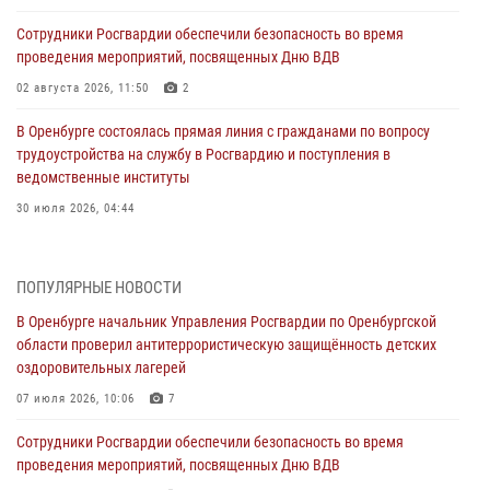
Сотрудники Росгвардии обеспечили безопасность во время
проведения мероприятий, посвященных Дню ВДВ
02 августа 2026, 11:50
2
В Оренбурге состоялась прямая линия с гражданами по вопросу
трудоустройства на службу в Росгвардию и поступления в
ведомственные институты
30 июля 2026, 04:44
Просветительская встреча Росгвардии: к Дню Крещения Руси
28 июля 2026, 09:41
1
ПОПУЛЯРНЫЕ НОВОСТИ
В Оренбурге начальник Управления Росгвардии по Оренбургской
Росгвардейцы обеспечили правопорядок на праздновании Дня
области проверил антитеррористическую защищённость детских
ВМФ в Оренбурге
оздоровительных лагерей
27 июля 2026, 14:36
2
07 июля 2026, 10:06
7
Росгвардейцы предотвратили трагедию: спасен мужчина в тяжелой
Сотрудники Росгвардии обеспечили безопасность во время
жизненной ситуации (ВИДЕО)
проведения мероприятий, посвященных Дню ВДВ
26 июля 2026, 14:45
1