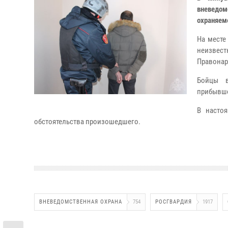
вневедом
охраняем
На месте
неизвес
Правонар
Бойцы в
прибывше
В насто
обстоятельства произошедшего.
ВНЕВЕДОМСТВЕННАЯ ОХРАНА
754
РОСГВАРДИЯ
1917