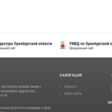
уратура Оренбургской области
УМВД по Оренбургской о
альный сайт
Официальный сайт
И
НАВИГАЦИЯ
 состоялась прямая линия с
Новости
по вопросу трудоустро...
Карта сайта
 04:44
П
льская встреча Росгвардии: к Дню