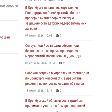
гражданами по вопросу трудоустройства на
кой области
службу в Росгвардию и поступления в
В Оренбурге начальник Управления
ведомственные институты
Росгвардии по Оренбургской области
проверил антитеррористическую
30 июля 2026, 04:44
защищённость детских оздоровительных
Просветительская встреча Росгвардии: к
лагерей
Дню Крещения Руси
07 июля 2026, 10:06
7
ующая →
28 июля 2026, 09:41
1
Сотрудники Росгвардии обеспечили
Росгвардейцы обеспечили правопорядок на
безопасность во время проведения
праздновании Дня ВМФ в Оренбурге
мероприятий, посвященных Дню ВДВ
27 июля 2026, 14:36
2
02 августа 2026, 11:50
2
Росгвардейцы предотвратили трагедию:
Рабочая встреча в Управлении Росгвардии
спасен мужчина в тяжелой жизненной
по Оренбургской области: выработаны
ситуации (ВИДЕО)
решения по вопросам охраны объектов
26 июля 2026, 14:45
1
13 июля 2026, 12:31
2
Росгвардейцы Оренбургской области
В Оренбургской области росгвардейцы
проверили готовность детских
принимают участие в Ярмарке вакансий
образовательных учреждений к новому