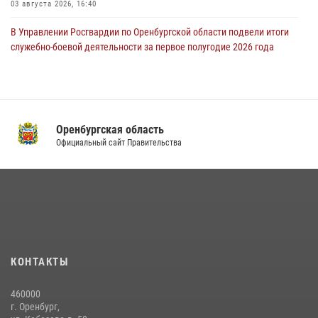
03 августа 2026, 16:40
В Управлении Росгвардии по Оренбургской области подвели итоги
служебно-боевой деятельности за первое полугодие 2026 года
17 июля 2026, 11:30
4
Росгвардейцы задержали нетрезвого мужчину, который ворвался к
соседу с ножом
Оренбургская область
14 июля 2026, 10:43
Официальный сайт Правительства
Начальник Управления Росгвардии по Оренбургской области
провёл рабочую встречу с ректором ОГУ
16 июля 2026, 10:15
Сотрудники Росгвардии в Оренбурге задержали женщину по
подозрению в хищении товара из магазина
11 июля 2026, 12:22
КОНТАКТЫ
В Оренбурге состоялась прямая линия с гражданами по вопросу
460000
трудоустройства на службу в Росгвардию и поступления в
г. Оренбург,
ведомственные институты