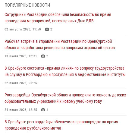
28 июля 2026, 09:41
1
ПОПУЛЯРНЫЕ НОВОСТИ
Сотрудники Росгвардии обеспечили безопасность во время
Росгвардейцы обеспечили правопорядок на праздновании Дня
проведения мероприятий, посвященных Дню ВДВ
ВМФ в Оренбурге
02 августа 2026, 11:50
2
27 июля 2026, 14:36
2
Рабочая встреча в Управлении Росгвардии по Оренбургской
Росгвардейцы предотвратили трагедию: спасен мужчина в тяжелой
области: выработаны решения по вопросам охраны объектов
жизненной ситуации (ВИДЕО)
13 июля 2026, 12:31
2
26 июля 2026, 14:45
1
В Оренбурге состоится «прямая линия» по вопросу трудоустройства
Росгвардейцы Оренбургской области проверили готовность детских
на службу в Росгвардию и поступления в ведомственные институты
образовательных учреждений к новому учебному году
22 июля 2026, 06:26
24 июля 2026, 12:25
1
Росгвардейцы Оренбургской области проверили готовность детских
При силовой поддержке ОМОН «Кобра» Росгвардии в Оренбурге
образовательных учреждений к новому учебному году
проведён рейд по строительным объектам
24 июля 2026, 12:25
1
23 июля 2026, 10:47
В Оренбурге росгвардейцы обеспечили правопорядок во время
проведения футбольного матча