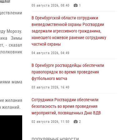
ошло!
05 августа 2026, 08:40
1
ществлении
В Оренбургской области сотрудники
вневедомственной охраны Росгвардии
еду Морозу.
задержали агрессивного гражданина,
нанесшего ножевое ранение сотруднику
ника Зимы
частной охраны
, - сказал
дполковник
04 августа 2026, 04:49
В Оренбурге росгвардейцы обеспечили
правопорядок во время проведения
футбольного матча
ениями мама
03 августа 2026, 16:40
Сотрудники Росгвардии обеспечили
ние желания
безопасность во время проведения
ч желаний.
мероприятий, посвященных Дню ВДВ
02 августа 2026, 11:50
2
В Оренбурге состоялась прямая линия с
ПОПУЛЯРНЫЕ НОВОСТИ