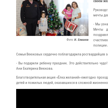
своем жел
Руководс
мечты де
- Мы узн
Мечты д
поздравл
Фото:
И. Елманов
счастлив
полиции 
Семья Веюковых сердечно поблагодарила росгвардейцев за
- Вы подарили ребенку праздник. Это действительно чудо!
Ани Екатерина Веюкова.
Благотворительная акция «Ёлка желаний» ежегодно проход
детей и пожилых людей, оказавшихся в сложной жизненной 