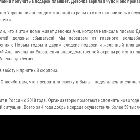
ании получить в подарок планшет. Девочка верила в чудо и оно произ
тво Управления вневедомственной охраны охотно включилось в осу
вочки.
али, что в этом доме живет девочка Аня, которая написала письмо Д
етей должны сбываться! Мы передаем от главного волшеб
ения с Новым годом и дарим сладкие подарки и желанный планшет
ой Ане начальник Управления вневедомственной охраны региона по
Александр Бугаев.
 заботу и приятный сюрприз.
 Спасибо вам, что превратили сказку в быль, - поделилась впечатл
ит в России с 2018 года. Организаторы помогают исполнять новогод
ситуации. Всего за 4 года добрые сердца осуществили более 59 тыся