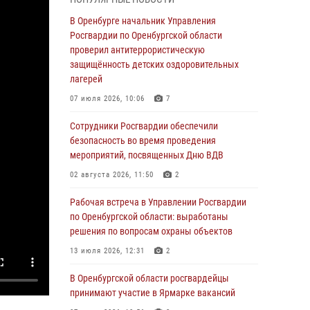
гражданами по вопросу трудоустройства на
службу в Росгвардию и поступления в
В Оренбурге начальник Управления
ведомственные институты
Росгвардии по Оренбургской области
проверил антитеррористическую
30 июля 2026, 04:44
защищённость детских оздоровительных
Просветительская встреча Росгвардии: к
лагерей
Дню Крещения Руси
07 июля 2026, 10:06
7
28 июля 2026, 09:41
1
Сотрудники Росгвардии обеспечили
Росгвардейцы обеспечили правопорядок на
безопасность во время проведения
праздновании Дня ВМФ в Оренбурге
мероприятий, посвященных Дню ВДВ
27 июля 2026, 14:36
2
02 августа 2026, 11:50
2
Росгвардейцы предотвратили трагедию:
Рабочая встреча в Управлении Росгвардии
спасен мужчина в тяжелой жизненной
по Оренбургской области: выработаны
ситуации (ВИДЕО)
решения по вопросам охраны объектов
26 июля 2026, 14:45
1
13 июля 2026, 12:31
2
Росгвардейцы Оренбургской области
В Оренбургской области росгвардейцы
проверили готовность детских
принимают участие в Ярмарке вакансий
образовательных учреждений к новому