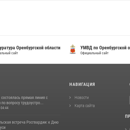
уратура Оренбургской области
УМВД по Оренбургской о
альный сайт
Официальный сайт
И
НАВИГАЦИЯ
 состоялась прямая линия с
Новости
по вопросу трудоустро...
Карта сайта
 04:44
П
льская встреча Росгвардии: к Дню
уси