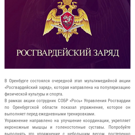
В Оренбурге состоялся очередной этап мультимедийной акции
«Росгвардейский заряд», которая направлена на популяризацию
физической культуры и спорта.
В рамках акции сотрудник СОБР «Рось» Управления Росгвардии
по Оренбургской области показал упражнение, которое он
выполняет перед ежедневными тренировками.
Упражнение направлено на улучшение координации, укрепляет
икроножные мышцы и голеностопные суставы. Попробуйте
выполнять это упражнение с небольшим весом, постепенно