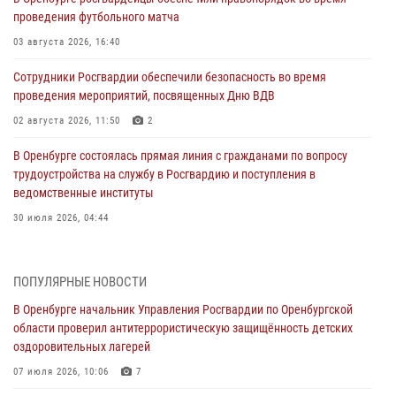
проведения футбольного матча
03 августа 2026, 16:40
Сотрудники Росгвардии обеспечили безопасность во время
проведения мероприятий, посвященных Дню ВДВ
02 августа 2026, 11:50
2
В Оренбурге состоялась прямая линия с гражданами по вопросу
трудоустройства на службу в Росгвардию и поступления в
ведомственные институты
30 июля 2026, 04:44
Просветительская встреча Росгвардии: к Дню Крещения Руси
28 июля 2026, 09:41
1
ПОПУЛЯРНЫЕ НОВОСТИ
В Оренбурге начальник Управления Росгвардии по Оренбургской
Росгвардейцы обеспечили правопорядок на праздновании Дня
области проверил антитеррористическую защищённость детских
ВМФ в Оренбурге
оздоровительных лагерей
27 июля 2026, 14:36
2
07 июля 2026, 10:06
7
Росгвардейцы предотвратили трагедию: спасен мужчина в тяжелой