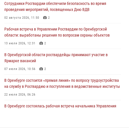
Сотрудники Росгвардии обеспечили безопасность во время
жизненной ситуации (ВИДЕО)
проведения мероприятий, посвященных Дню ВДВ
26 июля 2026, 14:45
1
02 августа 2026, 11:50
2
Росгвардейцы Оренбургской области проверили готовность детских
Рабочая встреча в Управлении Росгвардии по Оренбургской
образовательных учреждений к новому учебному году
области: выработаны решения по вопросам охраны объектов
24 июля 2026, 12:25
1
13 июля 2026, 12:31
2
При силовой поддержке ОМОН «Кобра» Росгвардии в Оренбурге
В Оренбургской области росгвардейцы принимают участие в
проведён рейд по строительным объектам
Ярмарке вакансий
23 июля 2026, 10:47
07 июля 2026, 10:56
2
В Оренбурге состоится «прямая линия» по вопросу трудоустройства
на службу в Росгвардию и поступления в ведомственные институты
22 июля 2026, 06:26
В Оренбурге состоялась рабочая встреча начальника Управления
Росгвардии по Оренбургской области и командующего 31 ракетной
армией
08 июля 2026, 13:07