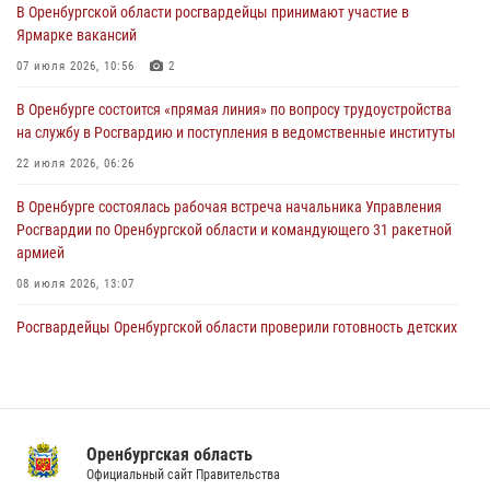
В Оренбургской области росгвардейцы принимают участие в
Росгвардейцы Оренбургской области проверили готовность детских
Ярмарке вакансий
образовательных учреждений к новому учебному году
07 июля 2026, 10:56
2
24 июля 2026, 12:25
1
В Оренбурге состоится «прямая линия» по вопросу трудоустройства
При силовой поддержке ОМОН «Кобра» Росгвардии в Оренбурге
на службу в Росгвардию и поступления в ведомственные институты
проведён рейд по строительным объектам
22 июля 2026, 06:26
23 июля 2026, 10:47
В Оренбурге состоялась рабочая встреча начальника Управления
Росгвардии по Оренбургской области и командующего 31 ракетной
армией
08 июля 2026, 13:07
Росгвардейцы Оренбургской области проверили готовность детских
образовательных учреждений к новому учебному году
24 июля 2026, 12:25
1
В Оренбурге росгвардейцы обеспечили правопорядок во время
проведения футбольного матча
Оренбургская область
Официальный сайт Правительства
03 августа 2026, 16:40