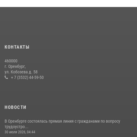
Семья, верность долгу: история росгвардейцев Печенкиных
08 июля 2026, 12:58
4
В Управлении Росгвардии по Оренбургской области подвели итоги
служебно-боевой деятельности за первое полугодие 2026 года
17 июля 2026, 11:30
4
КОНТАКТЫ
Росгвардейцы задержали нетрезвого мужчину, который ворвался к
460000
соседу с ножом
г. Оренбург,
ул. Кобозева д. 58
14 июля 2026, 10:43
+ 7 (3532) 44-59-50
НОВОСТИ
В Оренбурге состоялась прямая линия с гражданами по вопросу
трудоустро...
30 июля 2026, 04:44