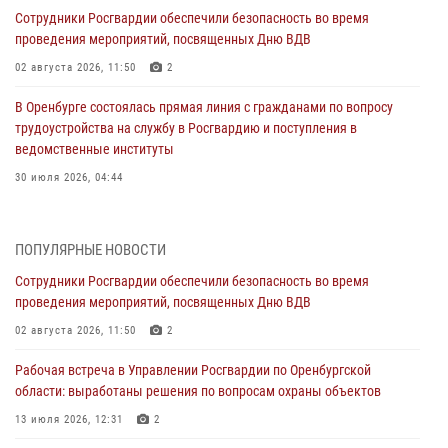
Сотрудники Росгвардии обеспечили безопасность во время
проведения мероприятий, посвященных Дню ВДВ
02 августа 2026, 11:50
2
В Оренбурге состоялась прямая линия с гражданами по вопросу
трудоустройства на службу в Росгвардию и поступления в
ведомственные институты
30 июля 2026, 04:44
Просветительская встреча Росгвардии: к Дню Крещения Руси
28 июля 2026, 09:41
1
ПОПУЛЯРНЫЕ НОВОСТИ
Сотрудники Росгвардии обеспечили безопасность во время
Росгвардейцы обеспечили правопорядок на праздновании Дня
проведения мероприятий, посвященных Дню ВДВ
ВМФ в Оренбурге
02 августа 2026, 11:50
2
27 июля 2026, 14:36
2
Рабочая встреча в Управлении Росгвардии по Оренбургской
Росгвардейцы предотвратили трагедию: спасен мужчина в тяжелой
области: выработаны решения по вопросам охраны объектов
жизненной ситуации (ВИДЕО)
13 июля 2026, 12:31
2
26 июля 2026, 14:45
1