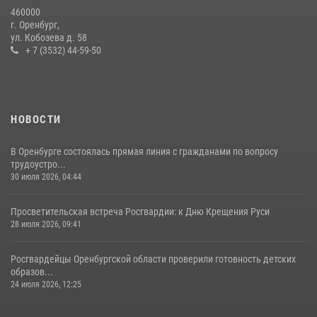
460000
В Оренбурге росгвардейцы обеспечили правопорядок во время
г. Оренбург,
проведения футбольного матча
ул. Кобозева д. 58
+ 7 (3532) 44-59-50
03 августа 2026, 16:40
НОВОСТИ
В Оренбурге состоялась прямая линия с гражданами по вопросу
трудоустро...
30 июля 2026, 04:44
Просветительская встреча Росгвардии: к Дню Крещения Руси
28 июля 2026, 09:41
Росгвардейцы Оренбургской области проверили готовность детских
образов...
24 июля 2026, 12:25