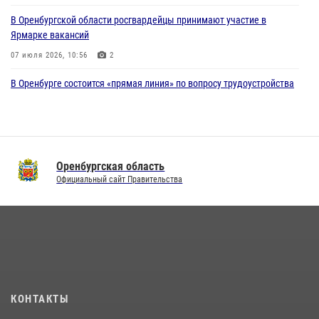
В Оренбургской области росгвардейцы принимают участие в
Ярмарке вакансий
07 июля 2026, 10:56
2
В Оренбурге состоится «прямая линия» по вопросу трудоустройства
на службу в Росгвардию и поступления в ведомственные институты
22 июля 2026, 06:26
В Оренбурге состоялась рабочая встреча начальника Управления
Росгвардии по Оренбургской области и командующего 31 ракетной
Оренбургская область
армией
Официальный сайт Правительства
08 июля 2026, 13:07
Росгвардейцы Оренбургской области проверили готовность детских
образовательных учреждений к новому учебному году
24 июля 2026, 12:25
1
Семья, верность долгу: история росгвардейцев Печенкиных
КОНТАКТЫ
08 июля 2026, 12:58
4