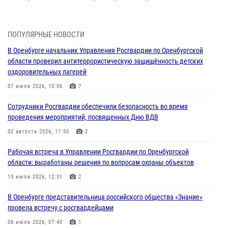
ВМФ в Оренбурге
27 июля 2026, 14:36
2
ПОПУЛЯРНЫЕ НОВОСТИ
Росгвардейцы предотвратили трагедию: спасен мужчина в тяжелой
В Оренбурге начальник Управления Росгвардии по Оренбургской
жизненной ситуации (ВИДЕО)
области проверил антитеррористическую защищённость детских
26 июля 2026, 14:45
1
оздоровительных лагерей
Росгвардейцы Оренбургской области проверили готовность детских
07 июля 2026, 10:06
7
образовательных учреждений к новому учебному году
Сотрудники Росгвардии обеспечили безопасность во время
24 июля 2026, 12:25
1
проведения мероприятий, посвященных Дню ВДВ
При силовой поддержке ОМОН «Кобра» Росгвардии в Оренбурге
02 августа 2026, 11:50
2
проведён рейд по строительным объектам
Рабочая встреча в Управлении Росгвардии по Оренбургской
23 июля 2026, 10:47
области: выработаны решения по вопросам охраны объектов
Итоги работы Управления вневедомственной охраны Росгвардии
13 июля 2026, 12:31
2
по Оренбургской области за первое полугодие 2026 года
В Оренбурге представительница российского общества «Знание»
23 июля 2026, 10:34
провела встречу с росгвардейцами
06 июля 2026, 07:40
1