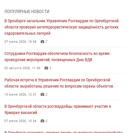
Просветительская встреча Росгвардии: к Дню Крещения Руси
28 июля 2026, 09:41
1
ПОПУЛЯРНЫЕ НОВОСТИ
В Оренбурге начальник Управления Росгвардии по Оренбургской
Росгвардейцы обеспечили правопорядок на праздновании Дня
области проверил антитеррористическую защищённость детских
ВМФ в Оренбурге
оздоровительных лагерей
27 июля 2026, 14:36
2
07 июля 2026, 10:06
7
Росгвардейцы предотвратили трагедию: спасен мужчина в тяжелой
Сотрудники Росгвардии обеспечили безопасность во время
жизненной ситуации (ВИДЕО)
проведения мероприятий, посвященных Дню ВДВ
26 июля 2026, 14:45
1
02 августа 2026, 11:50
2
Росгвардейцы Оренбургской области проверили готовность детских
Рабочая встреча в Управлении Росгвардии по Оренбургской
образовательных учреждений к новому учебному году
области: выработаны решения по вопросам охраны объектов
24 июля 2026, 12:25
1
13 июля 2026, 12:31
2
При силовой поддержке ОМОН «Кобра» Росгвардии в Оренбурге
В Оренбургской области росгвардейцы принимают участие в
проведён рейд по строительным объектам
Ярмарке вакансий
23 июля 2026, 10:47
07 июля 2026, 10:56
2
В Оренбурге состоится «прямая линия» по вопросу трудоустройства