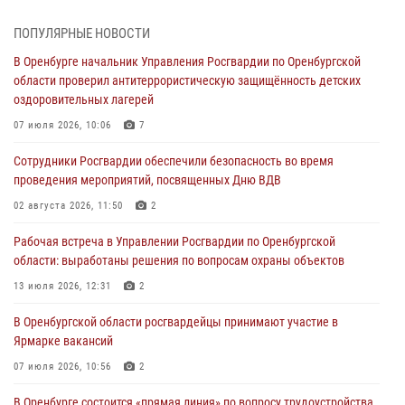
Просветительская встреча Росгвардии: к Дню Крещения Руси
28 июля 2026, 09:41
1
ПОПУЛЯРНЫЕ НОВОСТИ
В Оренбурге начальник Управления Росгвардии по Оренбургской
Росгвардейцы обеспечили правопорядок на праздновании Дня
области проверил антитеррористическую защищённость детских
ВМФ в Оренбурге
оздоровительных лагерей
27 июля 2026, 14:36
2
07 июля 2026, 10:06
7
Росгвардейцы предотвратили трагедию: спасен мужчина в тяжелой
Сотрудники Росгвардии обеспечили безопасность во время
жизненной ситуации (ВИДЕО)
проведения мероприятий, посвященных Дню ВДВ
26 июля 2026, 14:45
1
02 августа 2026, 11:50
2
Росгвардейцы Оренбургской области проверили готовность детских
Рабочая встреча в Управлении Росгвардии по Оренбургской
образовательных учреждений к новому учебному году
области: выработаны решения по вопросам охраны объектов
24 июля 2026, 12:25
1
13 июля 2026, 12:31
2
При силовой поддержке ОМОН «Кобра» Росгвардии в Оренбурге
В Оренбургской области росгвардейцы принимают участие в
проведён рейд по строительным объектам
Ярмарке вакансий
23 июля 2026, 10:47
07 июля 2026, 10:56
2
В Оренбурге состоится «прямая линия» по вопросу трудоустройства