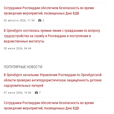
Сотрудники Росгвардии обеспечили безопасность во время
проведения мероприятий, посвященных Дню ВДВ
02 августа 2026, 11:50
2
В Оренбурге состоялась прямая линия с гражданами по вопросу
трудоустройства на службу в Росгвардию и поступления в
ведомственные институты
30 июля 2026, 04:44
Просветительская встреча Росгвардии: к Дню Крещения Руси
28 июля 2026, 09:41
1
ПОПУЛЯРНЫЕ НОВОСТИ
В Оренбурге начальник Управления Росгвардии по Оренбургской
Росгвардейцы обеспечили правопорядок на праздновании Дня
области проверил антитеррористическую защищённость детских
ВМФ в Оренбурге
оздоровительных лагерей
27 июля 2026, 14:36
2
07 июля 2026, 10:06
7
Росгвардейцы предотвратили трагедию: спасен мужчина в тяжелой
Сотрудники Росгвардии обеспечили безопасность во время
жизненной ситуации (ВИДЕО)
проведения мероприятий, посвященных Дню ВДВ
26 июля 2026, 14:45
1