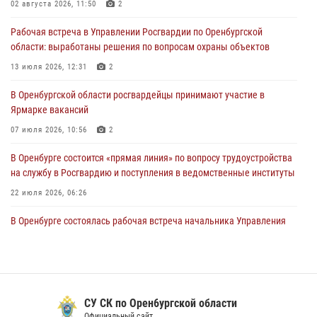
02 августа 2026, 11:50
2
Росгвардейцы Оренбургской области проверили готовность детских
Рабочая встреча в Управлении Росгвардии по Оренбургской
образовательных учреждений к новому учебному году
области: выработаны решения по вопросам охраны объектов
24 июля 2026, 12:25
1
13 июля 2026, 12:31
2
При силовой поддержке ОМОН «Кобра» Росгвардии в Оренбурге
В Оренбургской области росгвардейцы принимают участие в
проведён рейд по строительным объектам
Ярмарке вакансий
23 июля 2026, 10:47
07 июля 2026, 10:56
2
В Оренбурге состоится «прямая линия» по вопросу трудоустройства
на службу в Росгвардию и поступления в ведомственные институты
22 июля 2026, 06:26
В Оренбурге состоялась рабочая встреча начальника Управления
Росгвардии по Оренбургской области и командующего 31 ракетной
армией
08 июля 2026, 13:07
Росгвардейцы Оренбургской области проверили готовность детских
СУ СК по Орен6ургской области
образовательных учреждений к новому учебному году
Официальный сайт