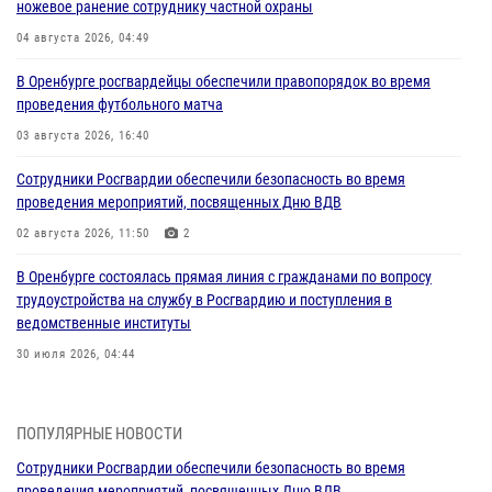
ножевое ранение сотруднику частной охраны
04 августа 2026, 04:49
В Оренбурге росгвардейцы обеспечили правопорядок во время
проведения футбольного матча
03 августа 2026, 16:40
Сотрудники Росгвардии обеспечили безопасность во время
проведения мероприятий, посвященных Дню ВДВ
02 августа 2026, 11:50
2
В Оренбурге состоялась прямая линия с гражданами по вопросу
трудоустройства на службу в Росгвардию и поступления в
ведомственные институты
30 июля 2026, 04:44
Просветительская встреча Росгвардии: к Дню Крещения Руси
28 июля 2026, 09:41
1
ПОПУЛЯРНЫЕ НОВОСТИ
Сотрудники Росгвардии обеспечили безопасность во время
Росгвардейцы обеспечили правопорядок на праздновании Дня
проведения мероприятий, посвященных Дню ВДВ