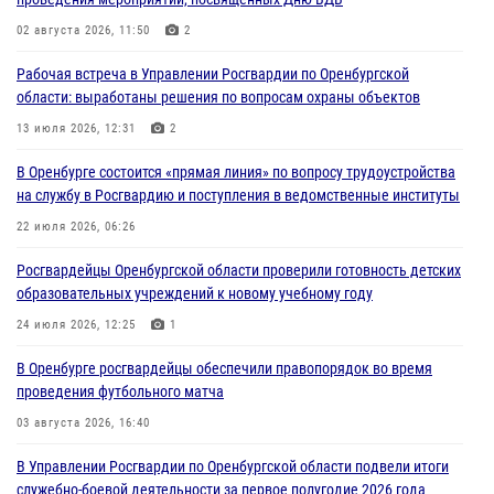
ВМФ в Оренбурге
02 августа 2026, 11:50
2
27 июля 2026, 14:36
2
Рабочая встреча в Управлении Росгвардии по Оренбургской
Росгвардейцы предотвратили трагедию: спасен мужчина в тяжелой
области: выработаны решения по вопросам охраны объектов
жизненной ситуации (ВИДЕО)
13 июля 2026, 12:31
2
26 июля 2026, 14:45
1
В Оренбурге состоится «прямая линия» по вопросу трудоустройства
Росгвардейцы Оренбургской области проверили готовность детских
на службу в Росгвардию и поступления в ведомственные институты
образовательных учреждений к новому учебному году
22 июля 2026, 06:26
24 июля 2026, 12:25
1
Росгвардейцы Оренбургской области проверили готовность детских
При силовой поддержке ОМОН «Кобра» Росгвардии в Оренбурге
образовательных учреждений к новому учебному году
проведён рейд по строительным объектам
24 июля 2026, 12:25
1
23 июля 2026, 10:47
В Оренбурге росгвардейцы обеспечили правопорядок во время
проведения футбольного матча
03 августа 2026, 16:40
В Управлении Росгвардии по Оренбургской области подвели итоги
служебно-боевой деятельности за первое полугодие 2026 года