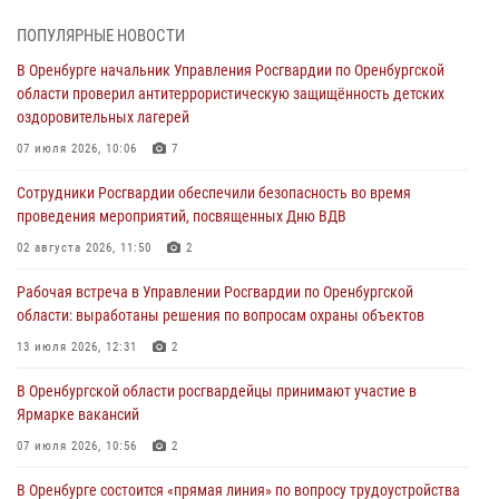
28 июля 2026, 09:41
1
ПОПУЛЯРНЫЕ НОВОСТИ
В Оренбурге начальник Управления Росгвардии по Оренбургской
Росгвардейцы обеспечили правопорядок на праздновании Дня
области проверил антитеррористическую защищённость детских
ВМФ в Оренбурге
оздоровительных лагерей
27 июля 2026, 14:36
2
07 июля 2026, 10:06
7
Росгвардейцы предотвратили трагедию: спасен мужчина в тяжелой
Сотрудники Росгвардии обеспечили безопасность во время
жизненной ситуации (ВИДЕО)
проведения мероприятий, посвященных Дню ВДВ
26 июля 2026, 14:45
1
02 августа 2026, 11:50
2
Росгвардейцы Оренбургской области проверили готовность детских
Рабочая встреча в Управлении Росгвардии по Оренбургской
образовательных учреждений к новому учебному году
области: выработаны решения по вопросам охраны объектов
24 июля 2026, 12:25
1
13 июля 2026, 12:31
2
При силовой поддержке ОМОН «Кобра» Росгвардии в Оренбурге
В Оренбургской области росгвардейцы принимают участие в
проведён рейд по строительным объектам
Ярмарке вакансий
23 июля 2026, 10:47
07 июля 2026, 10:56
2
В Оренбурге состоится «прямая линия» по вопросу трудоустройства