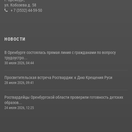
служебно-боевой деятельности за первое полугодие 2026 года
ул. Кобозева д. 58
+ 7 (3532) 44-59-50
17 июля 2026, 11:30
4
НОВОСТИ
В Оренбурге состоялась прямая линия с гражданами по вопросу
трудоустро...
30 июля 2026, 04:44
Просветительская встреча Росгвардии: к Дню Крещения Руси
28 июля 2026, 09:41
Росгвардейцы Оренбургской области проверили готовность детских
образов...
24 июля 2026, 12:25