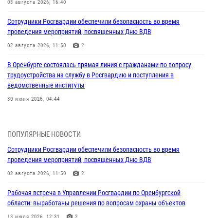
03 августа 2026, 16:40
Сотрудники Росгвардии обеспечили безопасность во время
проведения мероприятий, посвященных Дню ВДВ
02 августа 2026, 11:50
2
В Оренбурге состоялась прямая линия с гражданами по вопросу
трудоустройства на службу в Росгвардию и поступления в
ведомственные институты
30 июля 2026, 04:44
Просветительская встреча Росгвардии: к Дню Крещения Руси
28 июля 2026, 09:41
1
ПОПУЛЯРНЫЕ НОВОСТИ
Сотрудники Росгвардии обеспечили безопасность во время
Росгвардейцы обеспечили правопорядок на праздновании Дня
проведения мероприятий, посвященных Дню ВДВ
ВМФ в Оренбурге
02 августа 2026, 11:50
2
27 июля 2026, 14:36
2
Рабочая встреча в Управлении Росгвардии по Оренбургской
Росгвардейцы предотвратили трагедию: спасен мужчина в тяжелой
области: выработаны решения по вопросам охраны объектов
жизненной ситуации (ВИДЕО)
13 июля 2026, 12:31
2