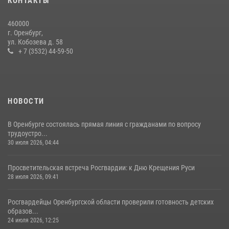
КОНТАКТЫ
03 августа 2026, 16:40
460000
В Управлении Росгвардии по Оренбургской области подвели итоги
г. Оренбург,
служебно-боевой деятельности за первое полугодие 2026 года
ул. Кобозева д. 58
+ 7 (3532) 44-59-50
17 июля 2026, 11:30
4
НОВОСТИ
В Оренбурге состоялась прямая линия с гражданами по вопросу
трудоустро...
30 июля 2026, 04:44
Просветительская встреча Росгвардии: к Дню Крещения Руси
28 июля 2026, 09:41
Росгвардейцы Оренбургской области проверили готовность детских
образов...
24 июля 2026, 12:25