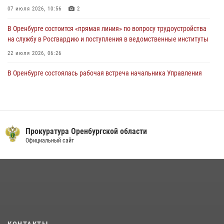
23 июля 2026, 10:47
07 июля 2026, 10:56
2
В Оренбурге состоится «прямая линия» по вопросу трудоустройства
на службу в Росгвардию и поступления в ведомственные институты
22 июля 2026, 06:26
В Оренбурге состоялась рабочая встреча начальника Управления
Росгвардии по Оренбургской области и командующего 31 ракетной
армией
08 июля 2026, 13:07
Росгвардейцы Оренбургской области проверили готовность детских
Прокуратура Оренбургской области
образовательных учреждений к новому учебному году
Официальный сайт
24 июля 2026, 12:25
1
Семья, верность долгу: история росгвардейцев Печенкиных
08 июля 2026, 12:58
4
В Оренбурге росгвардейцы обеспечили правопорядок во время
проведения футбольного матча