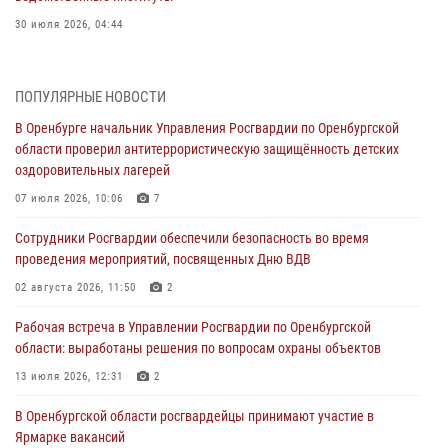
30 июля 2026, 04:44
Просветительская встреча Росгвардии: к Дню Крещения Руси
28 июля 2026, 09:41
1
ПОПУЛЯРНЫЕ НОВОСТИ
В Оренбурге начальник Управления Росгвардии по Оренбургской
Росгвардейцы обеспечили правопорядок на праздновании Дня
области проверил антитеррористическую защищённость детских
ВМФ в Оренбурге
оздоровительных лагерей
27 июля 2026, 14:36
2
07 июля 2026, 10:06
7
Росгвардейцы предотвратили трагедию: спасен мужчина в тяжелой
Сотрудники Росгвардии обеспечили безопасность во время
жизненной ситуации (ВИДЕО)
проведения мероприятий, посвященных Дню ВДВ
26 июля 2026, 14:45
1
02 августа 2026, 11:50
2
Росгвардейцы Оренбургской области проверили готовность детских
Рабочая встреча в Управлении Росгвардии по Оренбургской
образовательных учреждений к новому учебному году
области: выработаны решения по вопросам охраны объектов
24 июля 2026, 12:25
1
13 июля 2026, 12:31
2
При силовой поддержке ОМОН «Кобра» Росгвардии в Оренбурге
В Оренбургской области росгвардейцы принимают участие в
проведён рейд по строительным объектам
Ярмарке вакансий