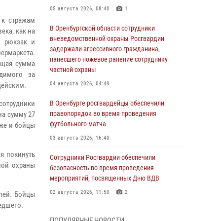
05 августа 2026, 08:40
1
 к стражам
В Оренбургской области сотрудники
ека, как на
вневедомственной охраны Росгвардии
в рюкзак и
задержали агрессивного гражданина,
рмаркета.
нанесшего ножевое ранение сотруднику
бщая сумма
частной охраны
димого за
04 августа 2026, 04:49
цейским.
сотрудники
В Оренбурге росгвардейцы обеспечили
правопорядок во время проведения
а сумму 27
футбольного матча
зже и бойцы
03 августа 2026, 16:40
я покинуть
Сотрудники Росгвардии обеспечили
ной охраны
безопасность во время проведения
мероприятий, посвященных Дню ВДВ
02 августа 2026, 11:50
2
блей. Бойцы
едшего.
В Оренбурге состоялась прямая линия с
ПОПУЛЯРНЫЕ НОВОСТИ