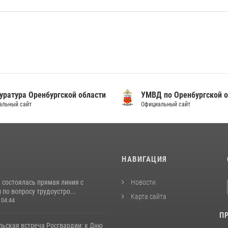
уратура Оренбургской области
УМВД по Оренбургской о
альный сайт
Официальный сайт
И
НАВИГАЦИЯ
 состоялась прямая линия с
Новости
по вопросу трудоустро...
Карта сайта
 04:44
П
льская встреча Росгвардии: к Дню