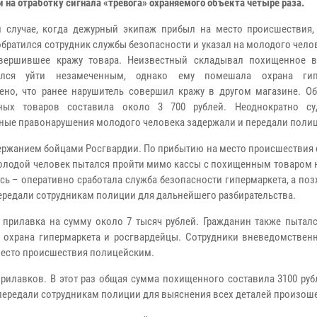
 на отработку сигнала «тревога» охраняемого объекта четыре раза.
 случае, когда дежурный экипаж прибыл на место происшествия,
обратился сотрудник службы безопасности и указал на молодого челов
овершившее кражу товара. Неизвестный складывал похищенное 
ался уйти незамеченным, однако ему помешала охрана гипе
ено, что ранее нарушитель совершил кражу в другом магазине. О
ных товаров составила около 3 700 рублей. Неоднократно су
ные правонарушения молодого человека задержали и передали поли
ержанием бойцами Росгвардии. По прибытию на место происшествия 
олодой человек пытался пройти мимо кассы с похищенным товаром н
сь – оперативно сработала служба безопасности гипермаркета, а по
ередали сотрудникам полиции для дальнейшего разбирательства.
 прилавка на сумму около 7 тысяч рублей. Гражданин также пыталс
а охрана гипермаркета и росгвардейцы. Сотрудники вневедомствен
место происшествия полицейским.
прилавков. В этот раз общая сумма похищенного составила 3100 ру
ередали сотрудникам полиции для выяснения всех деталей произош