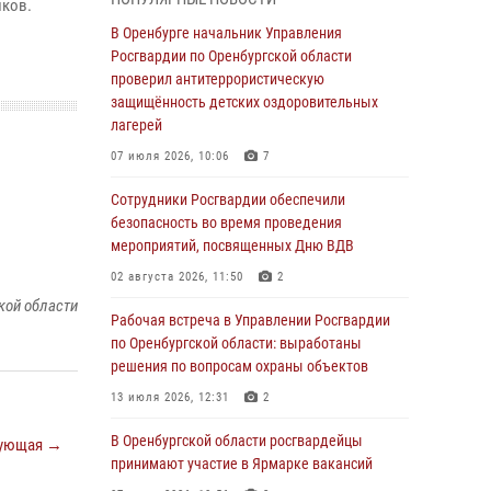
гражданами по вопросу трудоустройства на
иков.
службу в Росгвардию и поступления в
В Оренбурге начальник Управления
ведомственные институты
Росгвардии по Оренбургской области
проверил антитеррористическую
30 июля 2026, 04:44
защищённость детских оздоровительных
Просветительская встреча Росгвардии: к
лагерей
Дню Крещения Руси
07 июля 2026, 10:06
7
28 июля 2026, 09:41
1
Сотрудники Росгвардии обеспечили
Росгвардейцы обеспечили правопорядок на
безопасность во время проведения
праздновании Дня ВМФ в Оренбурге
мероприятий, посвященных Дню ВДВ
27 июля 2026, 14:36
2
02 августа 2026, 11:50
2
кой области
Росгвардейцы предотвратили трагедию:
Рабочая встреча в Управлении Росгвардии
спасен мужчина в тяжелой жизненной
по Оренбургской области: выработаны
ситуации (ВИДЕО)
решения по вопросам охраны объектов
26 июля 2026, 14:45
1
13 июля 2026, 12:31
2
Росгвардейцы Оренбургской области
В Оренбургской области росгвардейцы
ующая →
проверили готовность детских
принимают участие в Ярмарке вакансий
образовательных учреждений к новому