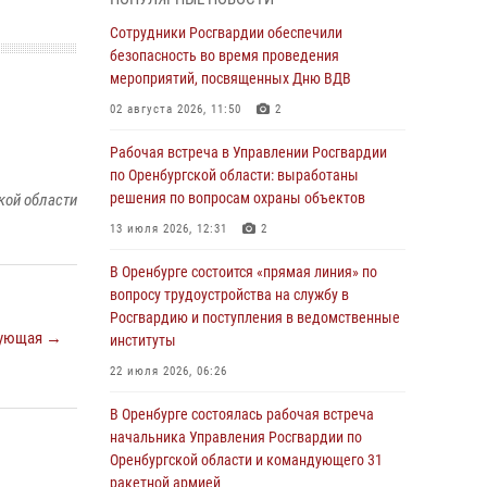
гражданами по вопросу трудоустройства на
службу в Росгвардию и поступления в
Сотрудники Росгвардии обеспечили
ведомственные институты
безопасность во время проведения
мероприятий, посвященных Дню ВДВ
30 июля 2026, 04:44
02 августа 2026, 11:50
2
Просветительская встреча Росгвардии: к
Дню Крещения Руси
Рабочая встреча в Управлении Росгвардии
по Оренбургской области: выработаны
28 июля 2026, 09:41
1
решения по вопросам охраны объектов
кой области
Росгвардейцы обеспечили правопорядок на
13 июля 2026, 12:31
2
праздновании Дня ВМФ в Оренбурге
В Оренбурге состоится «прямая линия» по
27 июля 2026, 14:36
2
вопросу трудоустройства на службу в
Росгвардейцы предотвратили трагедию:
Росгвардию и поступления в ведомственные
ующая →
спасен мужчина в тяжелой жизненной
институты
ситуации (ВИДЕО)
22 июля 2026, 06:26
26 июля 2026, 14:45
1
В Оренбурге состоялась рабочая встреча
Росгвардейцы Оренбургской области
начальника Управления Росгвардии по
проверили готовность детских
Оренбургской области и командующего 31
образовательных учреждений к новому
ракетной армией