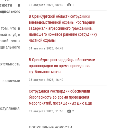
асности и
05 августа 2026, 08:40
1
подпольного
В Оренбургской области сотрудники
вневедомственной охраны Росгвардии
том, что в
задержали агрессивного гражданина,
ый клуб, в
нанесшего ножевое ранение сотруднику
частной охраны
ровой зоны
циального
04 августа 2026, 04:49
В Оренбурге росгвардейцы обеспечили
ятельность
правопорядок во время проведения
футбольного матча
03 августа 2026, 16:40
и записями
Сотрудники Росгвардии обеспечили
безопасность во время проведения
мероприятий, посвященных Дню ВДВ
тупления,
02 августа 2026, 11:50
2
В Оренбурге состоялась прямая линия с
ПОПУЛЯРНЫЕ НОВОСТИ