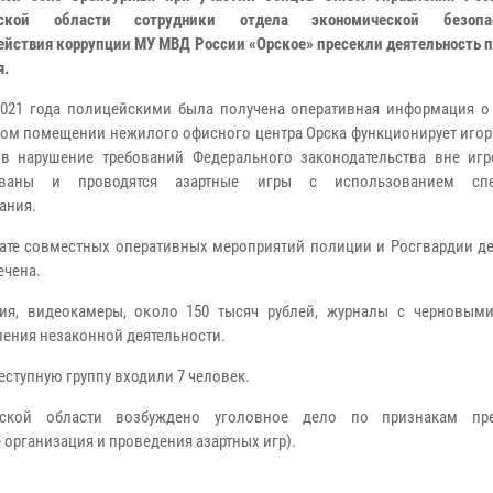
гской области сотрудники отдела экономической безоп
ействия коррупции МУ МВД России «Орское» пресекли деятельность 
я.
021 года полицейскими была получена оперативная информация о 
ом помещении нежилого офисного центра Орска функционирует игорн
в нарушение требований Федерального законодательства вне иг
ованы и проводятся азартные игры с использованием спе
ания.
тате совместных оперативных мероприятий полиции и Росгвардии де
ечена.
ия, видеокамеры, около 150 тысяч рублей, журналы с черновым
ления незаконной деятельности.
ступную группу входили 7 человек.
ской области возбуждено уголовное дело по признакам прес
 организация и проведения азартных игр).