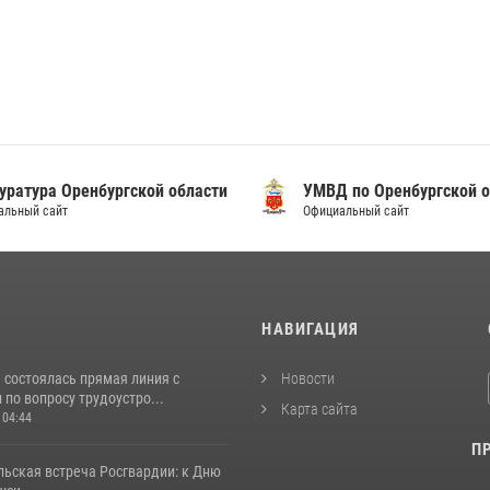
уратура Оренбургской области
УМВД по Оренбургской о
альный сайт
Официальный сайт
И
НАВИГАЦИЯ
 состоялась прямая линия с
Новости
по вопросу трудоустро...
Карта сайта
 04:44
П
льская встреча Росгвардии: к Дню