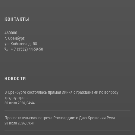
Росгвардейцы задержали нетрезвого мужчину, который ворвался к
соседу с ножом
14 июля 2026, 10:43
КОНТАКТЫ
Сотрудники Росгвардии в Оренбурге задержали женщину по
460000
подозрению в хищении товара из магазина
г. Оренбург,
ул. Кобозева д. 58
11 июля 2026, 12:22
+ 7 (3532) 44-59-50
НОВОСТИ
В Оренбурге состоялась прямая линия с гражданами по вопросу
трудоустро...
30 июля 2026, 04:44
Просветительская встреча Росгвардии: к Дню Крещения Руси
28 июля 2026, 09:41