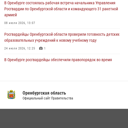
В Оренбурге состоялась рабочая встреча начальника Управления
При силовой поддержке ОМОН «Кобра» Росгвардии в Оренбурге
Росгвардии по Оренбургской области и командующего 31 ракетной
проведён рейд по строительным объектам
армией
23 июля 2026, 10:47
08 июля 2026, 13:07
Росгвардейцы Оренбургской области проверили готовность детских
образовательных учреждений к новому учебному году
24 июля 2026, 12:25
1
В Оренбурге росгвардейцы обеспечили правопорядок во время
проведения футбольного матча
03 августа 2026, 16:40
Семья, верность долгу: история росгвардейцев Печенкиных
Оренбургская область
08 июля 2026, 12:58
4
Официальный сайт Правительства
В Управлении Росгвардии по Оренбургской области подвели итоги
служебно-боевой деятельности за первое полугодие 2026 года
17 июля 2026, 11:30
4