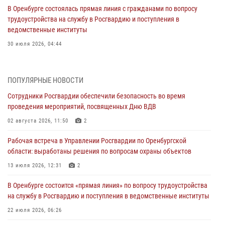
В Оренбурге состоялась прямая линия с гражданами по вопросу
трудоустройства на службу в Росгвардию и поступления в
ведомственные институты
30 июля 2026, 04:44
Просветительская встреча Росгвардии: к Дню Крещения Руси
28 июля 2026, 09:41
1
ПОПУЛЯРНЫЕ НОВОСТИ
Сотрудники Росгвардии обеспечили безопасность во время
Росгвардейцы обеспечили правопорядок на праздновании Дня
проведения мероприятий, посвященных Дню ВДВ
ВМФ в Оренбурге
02 августа 2026, 11:50
2
27 июля 2026, 14:36
2
Рабочая встреча в Управлении Росгвардии по Оренбургской
Росгвардейцы предотвратили трагедию: спасен мужчина в тяжелой
области: выработаны решения по вопросам охраны объектов
жизненной ситуации (ВИДЕО)
13 июля 2026, 12:31
2
26 июля 2026, 14:45
1
В Оренбурге состоится «прямая линия» по вопросу трудоустройства
Росгвардейцы Оренбургской области проверили готовность детских
на службу в Росгвардию и поступления в ведомственные институты
образовательных учреждений к новому учебному году
22 июля 2026, 06:26
24 июля 2026, 12:25
1