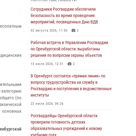
гражданами по вопросу трудоустройства на
службу в Росгвардию и поступления в
Сотрудники Росгвардии обеспечили
ведомственные институты
безопасность во время проведения
мероприятий, посвященных Дню ВДВ
30 июля 2026, 04:44
бесплатным
02 августа 2026, 11:50
2
Просветительская встреча Росгвардии: к
Дню Крещения Руси
Рабочая встреча в Управлении Росгвардии
по Оренбургской области: выработаны
28 июля 2026, 09:41
1
едицинские
решения по вопросам охраны объектов
Росгвардейцы обеспечили правопорядок на
13 июля 2026, 12:31
2
праздновании Дня ВМФ в Оренбурге
В Оренбурге состоится «прямая линия» по
27 июля 2026, 14:36
2
вопросу трудоустройства на службу в
ачительными
Росгвардейцы предотвратили трагедию:
Росгвардию и поступления в ведомственные
ю категорию
спасен мужчина в тяжелой жизненной
институты
 общего (по
ситуации (ВИДЕО)
 физической
22 июля 2026, 06:26
26 июля 2026, 14:45
1
е основных
Росгвардейцы Оренбургской области
Росгвардейцы Оренбургской области
проверили готовность детских
проверили готовность детских
образовательных учреждений к новому
енбургской
образовательных учреждений к новому
учебному году