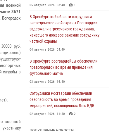
ия военной
05 августа 2026, 08:40
1
 части 3671
В Оренбургской области сотрудники
 Богородск
вневедомственной охраны Росгвардии
задержали агрессивного гражданина,
нанесшего ножевое ранение сотруднику
частной охраны
30000 руб.
04 августа 2026, 04:49
мандировке)
уществуют
В Оренбурге росгвардейцы обеспечили
анспортных
правопорядок во время проведения
й службы в
футбольного матча
03 августа 2026, 16:40
Сотрудники Росгвардии обеспечили
безопасность во время проведения
ет).
мероприятий, посвященных Дню ВДВ
02 августа 2026, 11:50
2
по военной
В Оренбурге состоялась прямая линия с
 участнику
ПОПУЛЯРНЫЕ НОВОСТИ