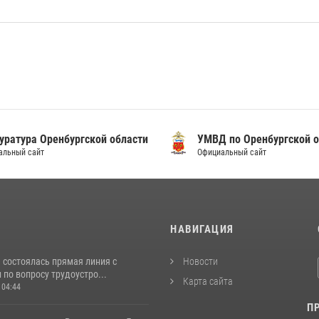
уратура Оренбургской области
УМВД по Оренбургской о
альный сайт
Официальный сайт
И
НАВИГАЦИЯ
 состоялась прямая линия с
Новости
по вопросу трудоустро...
Карта сайта
 04:44
П