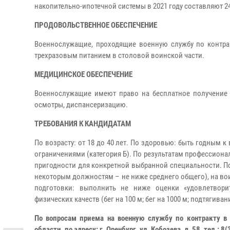
накопительно-ипотечной системы в 2021 году составляют 24
ПРОДОВОЛЬСТВЕННОЕ ОБЕСПЕЧЕНИЕ
Военнослужащие, проходящие военную службу по контрак
трехразовым питанием в столовой воинской части.
МЕДИЦИНСКОЕ ОБЕСПЕЧЕНИЕ
Военнослужащие имеют право на бесплатное получение 
осмотры, диспансеризацию.
ТРЕБОВАНИЯ К КАНДИДАТАМ
По возрасту: от 18 до 40 лет. По здоровью: быть годным 
ограничениями (категория Б). По результатам профессиона
пригодности для конкретной выбранной специальности. П
некоторым должностям – не ниже среднего общего), на во
подготовки: выполнить не ниже оценки «удовлетвори
физических качеств (бег на 100 м; бег на 1000 м; подтягива
По вопросам приема на военную службу по контракту в 
области, по адресу: г. Оренбург, ул. Кобозева, д. 58, тел.: 