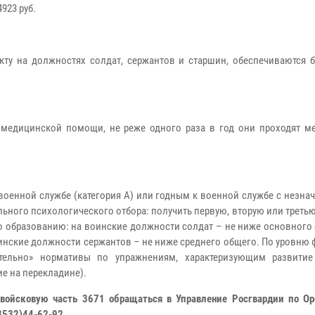
923 руб.
ту на должностях солдат, сержантов и старшин, обеспечиваются 
медицинской помощи, не реже одного раза в год они проходят м
к военной службе (категория А) или годным к военной службе с незн
льного психологического отбора: получить первую, вторую или треть
о образованию: на воинские должности солдат – не ниже основного
инские должности сержантов – не ниже среднего общего. По уровню
тельно» нормативы по упражнениям, характеризующим развити
ние на перекладине).
войсковую часть 3671 обращаться в Управление Росгвардии по Ор
8(3532)44-62-92.