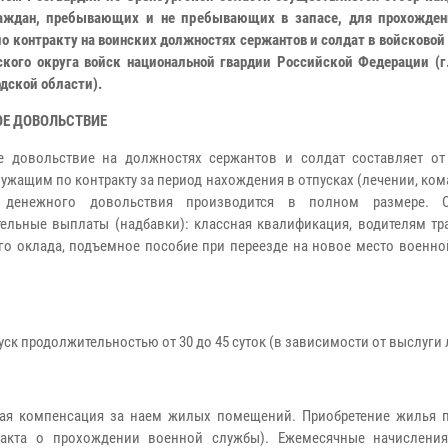
аждан, пребывающих и не пребывающих в запасе, для прохожден
о контракту на воинских должностях сержантов и солдат в войсковой
кого округа войск национальной гвардии Российской Федерации (г.
дской области).
Е ДОВОЛЬСТВИЕ
 довольствие на должностях сержантов и солдат составляет от 
ужащим по контракту за период нахождения в отпусках (лечении, ко
 денежного довольствия производится в полном размере. С
ельные выплаты (надбавки): классная квалификация, водителям тр
го оклада, подъемное пособие при переезде на новое место военно
 продолжительностью от 30 до 45 суток (в зависимости от выслуги л
ая компенсация за наем жилых помещений. Приобретение жилья 
ракта о прохождении военной службы). Ежемесячные начисления