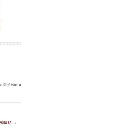
В Оренбурге состоялась прямая линия с
гражданами по вопросу трудоустройства на
службу в Росгвардию и поступления в
ведомственные институты
30 июля 2026, 04:44
При силовой поддержке ОМОН «Кобра»
Росгвардии в Оренбурге проведён рейд по
строительным объектам
23 июля 2026, 10:47
кой области
ующая →